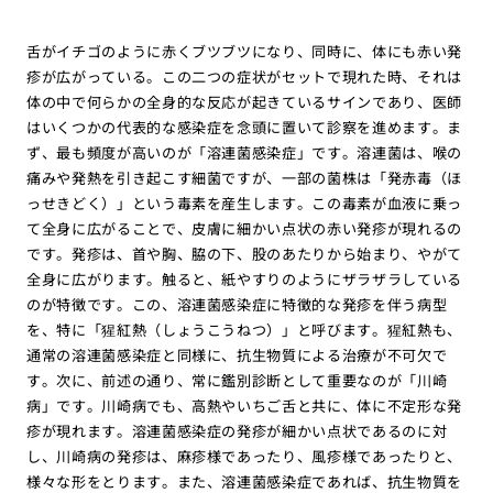
舌がイチゴのように赤くブツブツになり、同時に、体にも赤い発
疹が広がっている。この二つの症状がセットで現れた時、それは
体の中で何らかの全身的な反応が起きているサインであり、医師
はいくつかの代表的な感染症を念頭に置いて診察を進めます。ま
ず、最も頻度が高いのが「溶連菌感染症」です。溶連菌は、喉の
痛みや発熱を引き起こす細菌ですが、一部の菌株は「発赤毒（ほ
っせきどく）」という毒素を産生します。この毒素が血液に乗っ
て全身に広がることで、皮膚に細かい点状の赤い発疹が現れるの
です。発疹は、首や胸、脇の下、股のあたりから始まり、やがて
全身に広がります。触ると、紙やすりのようにザラザラしている
のが特徴です。この、溶連菌感染症に特徴的な発疹を伴う病型
を、特に「猩紅熱（しょうこうねつ）」と呼びます。猩紅熱も、
通常の溶連菌感染症と同様に、抗生物質による治療が不可欠で
す。次に、前述の通り、常に鑑別診断として重要なのが「川崎
病」です。川崎病でも、高熱やいちご舌と共に、体に不定形な発
疹が現れます。溶連菌感染症の発疹が細かい点状であるのに対
し、川崎病の発疹は、麻疹様であったり、風疹様であったりと、
様々な形をとります。また、溶連菌感染症であれば、抗生物質を