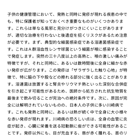
子供の健康管理において、発熱と同時に発疹が現れる疾患の中で
も、特に保護者が知っておくべき重要なものがいくつかありま
す。これらは単なる風邪と見分けがつきにくいことがあります
が、適切な治療を行わないと後遺症を招くリスクがあるため注意
が必要です。まず、典型的な細菌感染症である溶連菌感染症で
す。これはＡ群溶血性レンサ球菌という細菌が喉に感染すること
で発症します。突然の三十八度以上の高熱と、喉の激しい痛みが
特徴ですが、それと同時に、あるいは数時間後に全身に細かな赤
い発疹が広がります。この発疹は「ザラザラした触り心地」が特
徴で、特に脇の下や股などの擦れる部分に強く出ることがありま
す。溶連菌は放置すると腎炎やリウマチ熱といった深刻な合併症
を引き起こす可能性があるため、医師から処方された抗生物質を
最後まで飲み切ることが完治への絶対条件です。次に、原因が完
全には解明されていないものの、日本人の子供に多い川崎病で
す。これも発熱と同時に、あるいは熱が続く中で全身に大小様々
な赤い発疹が現れます。川崎病の恐ろしい点は、全身の血管に炎
症が起き、心臓に栄養を送る冠動脈に瘤ができる可能性があるこ
とです。発疹以外にも、目が充血する、唇が赤く腫れる、首のリ