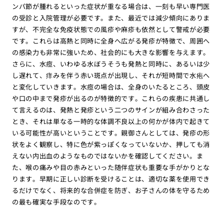
ンパ節が腫れるといった症状が重なる場合は、一刻も早い専門医
の受診と入院管理が必要です。また、最近では減少傾向にありま
すが、不完全な免疫状態での風疹や麻疹も依然として警戒が必要
です。これらは高熱と同時に全身へ広がる発疹が特徴で、周囲へ
の感染力も非常に強いため、社会的にも大きな影響を与えます。
さらに、水痘、いわゆる水ぼうそうも発熱と同時に、あるいは少
し遅れて、痒みを伴う赤い斑点が出現し、それが短時間で水疱へ
と変化していきます。水痘の場合は、全身のいたるところ、頭皮
や口の中まで発疹が出るのが特徴的です。これらの疾患に共通し
て言えるのは、発熱と発疹という二つのサインが組み合わさった
とき、それは単なる一時的な体調不良以上の何かが体内で起きて
いる可能性が高いということです。親御さんとしては、発疹の形
状をよく観察し、特に色が紫っぽくなっていないか、押しても消
えない内出血のようなものではないかを確認してください。ま
た、喉の痛みや目の赤みといった随伴症状も重要な手がかりとな
ります。早期に正しい診断を受けることは、適切な薬を使用でき
るだけでなく、将来的な合併症を防ぎ、お子さんの体を守るため
の最も確実な手段なのです。