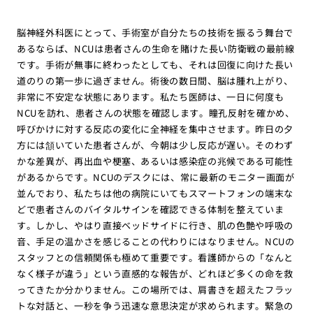
脳神経外科医にとって、手術室が自分たちの技術を振るう舞台で
あるならば、NCUは患者さんの生命を賭けた長い防衛戦の最前線
です。手術が無事に終わったとしても、それは回復に向けた長い
道のりの第一歩に過ぎません。術後の数日間、脳は腫れ上がり、
非常に不安定な状態にあります。私たち医師は、一日に何度も
NCUを訪れ、患者さんの状態を確認します。瞳孔反射を確かめ、
呼びかけに対する反応の変化に全神経を集中させます。昨日の夕
方には頷いていた患者さんが、今朝は少し反応が遅い。そのわず
かな差異が、再出血や梗塞、あるいは感染症の兆候である可能性
があるからです。NCUのデスクには、常に最新のモニター画面が
並んでおり、私たちは他の病院にいてもスマートフォンの端末な
どで患者さんのバイタルサインを確認できる体制を整えていま
す。しかし、やはり直接ベッドサイドに行き、肌の色艶や呼吸の
音、手足の温かさを感じることの代わりにはなりません。NCUの
スタッフとの信頼関係も極めて重要です。看護師からの「なんと
なく様子が違う」という直感的な報告が、どれほど多くの命を救
ってきたか分かりません。この場所では、肩書きを超えたフラッ
トな対話と、一秒を争う迅速な意思決定が求められます。緊急の