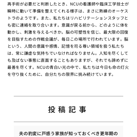
再手術が必要だと判断したとき、NCUの看護師や臨床工学技士が
瞬時に動いて準備を整えてくれる様子は、まさに熟練のオーケス
トラのようです。また、私たちはリハビリテーションスタッフと
も密に連絡を取り合います。意識が戻る前から、どのように体を
動かし、刺激を与えるべきか。脳の可塑性を信じ、最大限の回復
を目指すための作戦会議が、毎日この場所で行われています。脳
という、人間の意識や感情、記憶を司る尊い領域を扱う私たち
は、常に謙虚な気持ちでいなければなりません。人知を尽くして
も及ばない事態に直面することもありますが、それでも諦めずに
最善を尽くす。NCUの青白い光の中で、私たちは今日も命の灯火
を守り抜くために、自分たちの限界に挑み続けています。
投稿記事
夫の豹変に戸惑う家族が知っておくべき更年期の