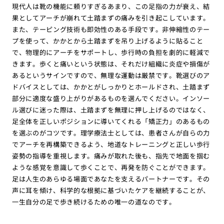
現代人は靴の機能に頼りすぎるあまり、この足指の力が衰え、結
果としてアーチが崩れて土踏まずの痛みを引き起こしています。
また、テーピング技術も即効性のある手段です。非伸縮性のテー
プを使って、かかとから土踏まずを吊り上げるように貼ること
で、物理的にアーチをサポートし、歩行時の負担を劇的に軽減で
きます。歩くと痛いという状態は、それだけ組織に炎症や損傷が
あるというサインですので、無理な運動は厳禁です。靴選びのア
ドバイスとしては、かかとがしっかりとホールドされ、土踏まず
部分に適度な盛り上がりがあるものを選んでください。インソー
ル選びに迷った際は、土踏まずを無理に押し上げるのではなく、
足全体を正しいポジションに導いてくれる「矯正力」のあるもの
を選ぶのがコツです。理学療法士としては、患者さんが自らの力
でアーチを再構築できるよう、地道なトレーニングと正しい歩行
姿勢の指導を重視します。痛みが取れた後も、指先で地面を掴む
ような感覚を意識して歩くことで、再発を防ぐことができます。
足は人生のあらゆる場面であなたを支えるパートナーです。その
声に耳を傾け、科学的な根拠に基づいたケアを継続することが、
一生自分の足で歩き続けるための唯一の道なのです。