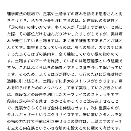
理学療法の現場で、足裏や土踏まずの痛みを訴える患者さんと向
き合うとき、私たちが最も注目するのは、足首周辺の柔軟性と
「足の指」の使い方です。多くの人が「土踏まずが痛い」と感じ
た際、その部位だけを揉んだり冷やしたりしがちですが、実は痛
みが発生している土踏まずは、あくまで被害者であることがほと
んどです。加害者となっているのは、多くの場合、ガチガチに固
まったふくらはぎの筋肉や、全く機能していない足の指なので
す。土踏まずのアーチを維持しているのは足底腱膜という組織で
すが、これはふくらはぎの筋肉とアキレス腱を介して繋がってい
ます。そのため、ふくらはぎが硬いと、歩行のたびに足底腱膜が
過剰に引っ張られ、土踏まずに多大なストレスがかかります。痛
みを和らげるためのノウハウとしてまず実践していただきたいの
は、階段などの段差を利用したカーフレイズのストレッチです。
段差に足の半分を乗せ、かかとをゆっくりと沈み込ませること
で、足裏からふくらはぎ全体を伸張させます。次に重要なのが、
タオルギャザーというエクササイズです。床に置いたタオルを足
の指の力だけで手前に引き寄せるこの動作は、土踏まずのアーチ
を支える内在筋という小さな筋肉を鍛えるのに極めて有効です。