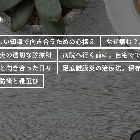
由
しい知識で向き合うための心構え
なぜ痛む？
炎の適切な診療科
病院へ行く前に。自宅で
と向き合った日々
足底腱膜炎の治療法。保
防策と靴選び