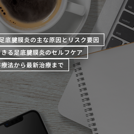
足底腱膜炎の主な原因とリスク要因
できる足底腱膜炎のセルフケア
存療法から最新治療まで