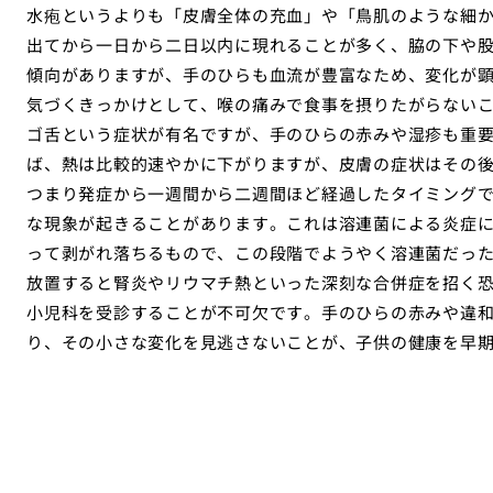
水疱というよりも「皮膚全体の充血」や「鳥肌のような細
出てから一日から二日以内に現れることが多く、脇の下や
傾向がありますが、手のひらも血流が豊富なため、変化が
気づくきっかけとして、喉の痛みで食事を摂りたがらない
ゴ舌という症状が有名ですが、手のひらの赤みや湿疹も重
ば、熱は比較的速やかに下がりますが、皮膚の症状はその
つまり発症から一週間から二週間ほど経過したタイミング
な現象が起きることがあります。これは溶連菌による炎症
って剥がれ落ちるもので、この段階でようやく溶連菌だっ
放置すると腎炎やリウマチ熱といった深刻な合併症を招く
小児科を受診することが不可欠です。手のひらの赤みや違
り、その小さな変化を見逃さないことが、子供の健康を早