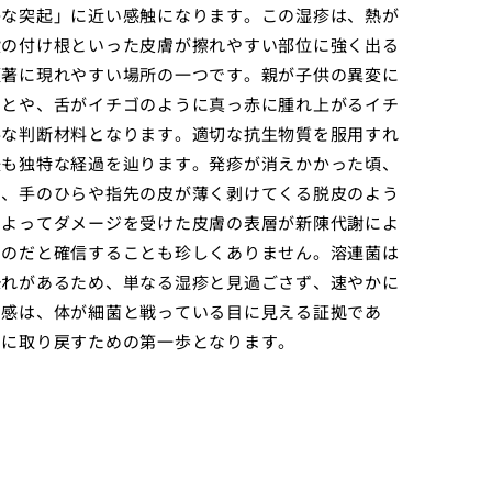
かな突起」に近い感触になります。この湿疹は、熱が
股の付け根といった皮膚が擦れやすい部位に強く出る
顕著に現れやすい場所の一つです。親が子供の異変に
ことや、舌がイチゴのように真っ赤に腫れ上がるイチ
要な判断材料となります。適切な抗生物質を服用すれ
後も独特な経過を辿ります。発疹が消えかかった頃、
で、手のひらや指先の皮が薄く剥けてくる脱皮のよう
によってダメージを受けた皮膚の表層が新陳代謝によ
たのだと確信することも珍しくありません。溶連菌は
恐れがあるため、単なる湿疹と見過ごさず、速やかに
和感は、体が細菌と戦っている目に見える証拠であ
期に取り戻すための第一歩となります。